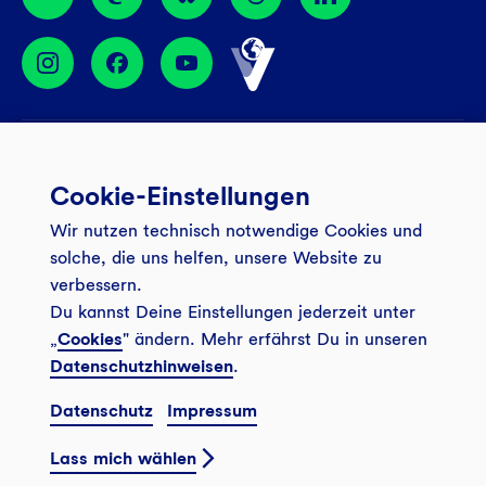
Services
Cookie-Einstellungen
Banking App
Unsere Angebote
Wir nutzen technisch notwendige Cookies und
Service
Girokonto
Über uns
solche, die uns helfen, unsere Website zu
Onlinebanking Login
Mitgliederkonto
verbessern.
Wo wirkt die GLS?
Kundenmagazin Bankspiegel
Du kannst Deine Einstellungen jederzeit unter
Sicheres Banking
Festgeld
Weitersagen
„
Cookies
" ändern. Mehr erfährst Du in unseren
FAQ
Datenschutzhinweisen
.
Sozial-ökologisch seit 1974
Tagesgeldkonto
Veranstaltungen
Kontakt
Datenschutz
Impressum
Finanzieren
Filiale finden
© 2026 GLS Gemeinschaftsbank eG
Newsletter
Investieren
Lass mich wählen
Presse
Vertrag widerrufen