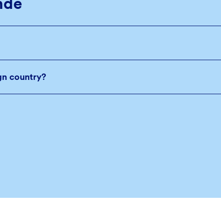
nde
ign country?