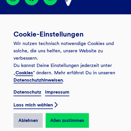
Services
Cookie-Einstellungen
Banking App
Unsere Angebote
Wir nutzen technisch notwendige Cookies und
Service
Girokonto
Über uns
solche, die uns helfen, unsere Website zu
Onlinebanking Login
Mitgliederkonto
verbessern.
Wo wirkt die GLS?
Kundenmagazin Bankspiegel
Du kannst Deine Einstellungen jederzeit unter
Sicheres Banking
Festgeld
Weitersagen
„
Cookies
" ändern. Mehr erfährst Du in unseren
FAQ
Datenschutzhinweisen
.
Sozial-ökologisch seit 1974
Tagesgeldkonto
Veranstaltungen
Kontakt
Datenschutz
Impressum
Finanzieren
Filiale finden
© 2026 GLS Gemeinschaftsbank eG
Newsletter
Investieren
Lass mich wählen
Presse
Vertrag widerrufen
GLS Bank Magazin
GLS Bank Anteile
Karriere
Ablehnen
Allen zustimmen
English