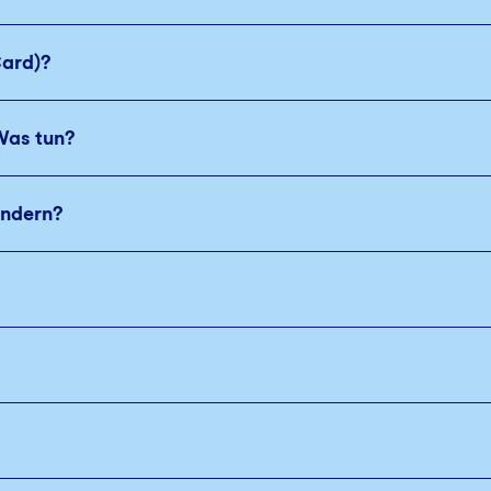
Card)?
Was tun?
ändern?