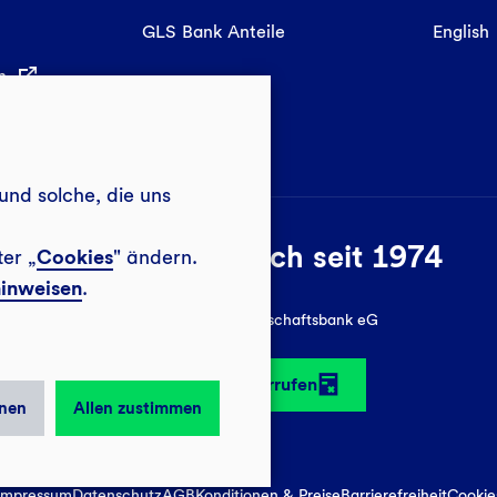
GLS Bank Anteile
English
in
und solche, die uns
Sozial-ökologisch seit 1974
ter „
Cookies
" ändern.
inweisen
.
© 2026 GLS Gemeinschaftsbank eG
Vertrag widerrufen
nen
Allen zustimmen
Impressum
Datenschutz
AGB
Konditionen & Preise
Barrierefreiheit
Cookie