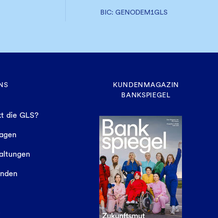
BIC: GENODEM1GLS
NS
KUNDENMAGAZIN
BANKSPIEGEL
t die GLS?
sagen
altungen
finden
e