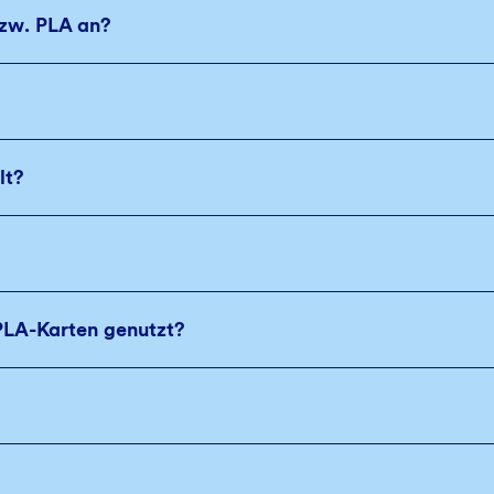
bzw. PLA an?
lt?
PLA-Karten genutzt?