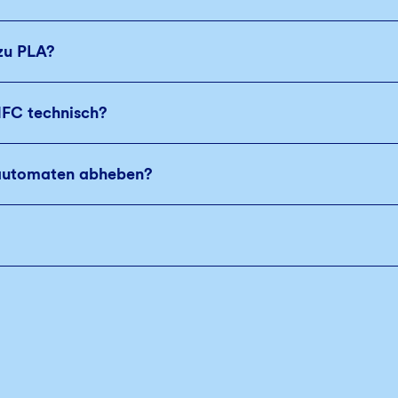
 zu PLA?
NFC technisch?
dautomaten abheben?