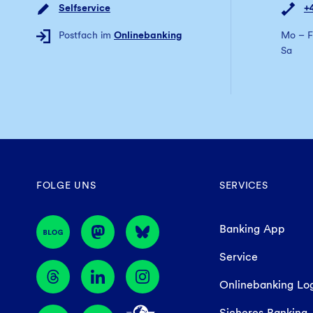
Selfservice
+
Postfach im
Onlinebanking
Mo – F
Sa
FOLGE UNS
SERVICES
Banking App
Service
Onlinebanking Lo
Sicheres Banking