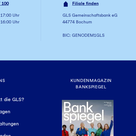
 100
Filiale finden
 17:00 Uhr
GLS Gemeinschaftsbank eG
 16:00 Uhr
44774 Bochum
BIC: GENODEM1GLS
NS
KUNDENMAGAZIN
BANKSPIEGEL
t die GLS?
sagen
altungen
finden