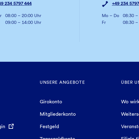
49 234 5797 444
+49 234 5797
r
08:00 – 20:00 Uhr
Mo – Do
08:30 –
09:00 – 14:00 Uhr
Fr
08:30 –
UNSERE ANGEBOTE
ÜBER U
Girokonto
Wo wirk
Mitgliederkonto
Weiter
gin
Festgeld
Veranst
Tagesgeldkonto
Filiale 