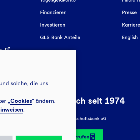
Finanzieren
Presse
Investieren
Karrier
GLS Bank Anteile
English
in
und solche, die uns
Sozial-ökologisch seit 1974
ter „
Cookies
" ändern.
inweisen
.
© 2026 GLS Gemeinschaftsbank eG
Vertrag widerrufen