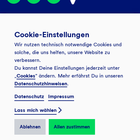
Services
Cookie-Einstellungen
Banking App
Unsere Angebote
Wir nutzen technisch notwendige Cookies und
Service
Girokonto
Über uns
solche, die uns helfen, unsere Website zu
Onlinebanking Login
Mitgliederkonto
verbessern.
Wo wirkt die GLS?
Kundenmagazin Bankspiegel
Du kannst Deine Einstellungen jederzeit unter
Sicheres Banking
Festgeld
Weitersagen
„
Cookies
" ändern. Mehr erfährst Du in unseren
FAQ
Datenschutzhinweisen
.
Sozial-ökologisch seit 1974
Tagesgeldkonto
Veranstaltungen
Kontakt
Datenschutz
Impressum
Finanzieren
Filiale finden
© 2026 GLS Gemeinschaftsbank eG
Newsletter
Investieren
Lass mich wählen
Presse
Vertrag widerrufen
GLS Bank Magazin
GLS Bank Anteile
Karriere
Ablehnen
Allen zustimmen
English