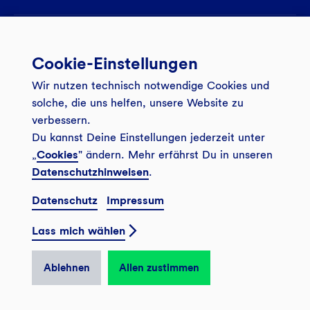
Services
Cookie-Einstellungen
Banking App
Unsere Angebote
Wir nutzen technisch notwendige Cookies und
Service
Girokonto
Über uns
solche, die uns helfen, unsere Website zu
Onlinebanking Login
Mitgliederkonto
verbessern.
Wo wirkt die GLS?
Kundenmagazin Bankspiegel
Du kannst Deine Einstellungen jederzeit unter
Sicheres Banking
Festgeld
Weitersagen
„
Cookies
" ändern. Mehr erfährst Du in unseren
FAQ
Datenschutzhinweisen
.
Sozial-ökologisch seit 1974
Tagesgeldkonto
Veranstaltungen
Kontakt
Datenschutz
Impressum
Finanzieren
Filiale finden
© 2026 GLS Gemeinschaftsbank eG
Newsletter
Investieren
Lass mich wählen
Presse
Vertrag widerrufen
GLS Bank Magazin
GLS Bank Anteile
Karriere
Ablehnen
Allen zustimmen
English