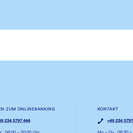
EN ZUM ONLINEBANKING
KONTAKT
49 234 5797 444
+49 234 5797
r
08:00 – 20:00 Uhr
Mo – Do
08:30 –