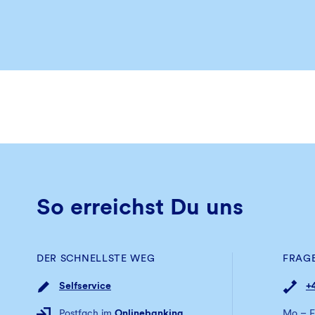
So erreichst Du uns
DER SCHNELLSTE WEG
FRAG
Selfservice
+
Postfach im
Onlinebanking
Mo – F