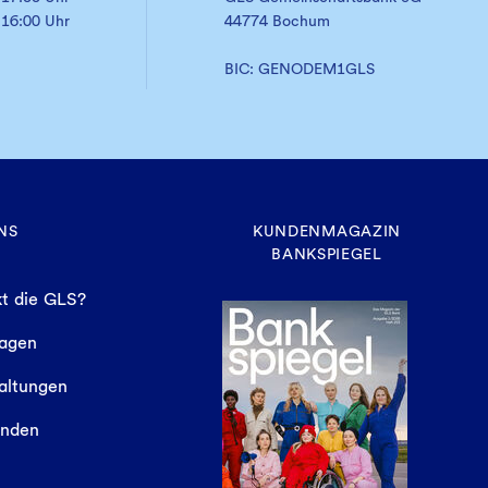
 16:00 Uhr
44774 Bochum
BIC: GENODEM1GLS
NS
KUNDENMAGAZIN
BANKSPIEGEL
t die GLS?
sagen
altungen
finden