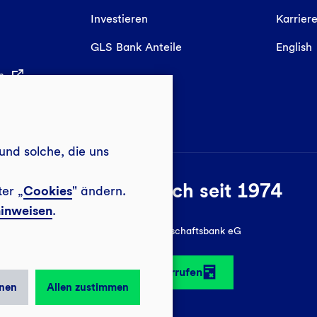
Investieren
Karrier
GLS Bank Anteile
English
in
und solche, die uns
Sozial-ökologisch seit 1974
ter „
Cookies
" ändern.
inweisen
.
© 2026 GLS Gemeinschaftsbank eG
Vertrag widerrufen
nen
Allen zustimmen