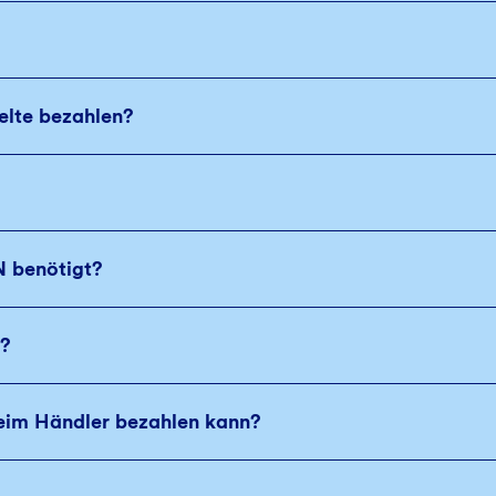
elte bezahlen?
N benötigt?
n?
beim Händler bezahlen kann?