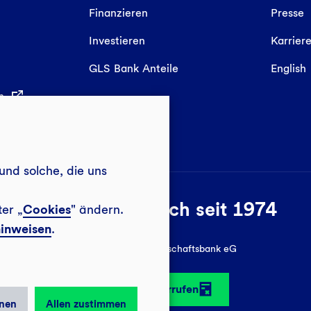
Finanzieren
Presse
Investieren
Karrier
GLS Bank Anteile
English
in
und solche, die uns
Sozial-ökologisch seit 1974
ter „
Cookies
" ändern.
inweisen
.
© 2026 GLS Gemeinschaftsbank eG
Vertrag widerrufen
nen
Allen zustimmen