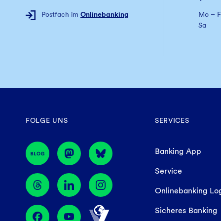
Postfach im
Onlinebanking
Mo – F
Sa
FOLGE UNS
SERVICES
Banking App
Service
Onlinebanking Lo
Sicheres Banking