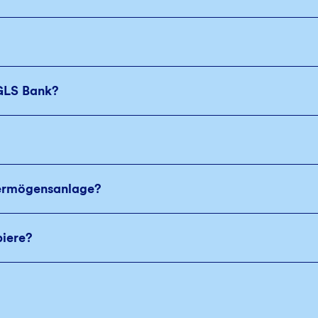
 GLS Bank?
Vermögensanlage?
piere?