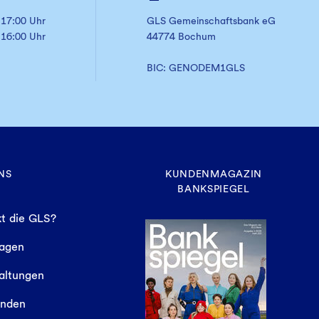
 17:00 Uhr
GLS Gemeinschaftsbank eG
 16:00 Uhr
44774 Bochum
BIC: GENODEM1GLS
NS
KUNDENMAGAZIN
BANKSPIEGEL
t die GLS?
sagen
altungen
finden