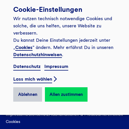
Cookie-Einstellungen
Banking App
Unsere Angebote
Wir nutzen technisch notwendige Cookies und
Service
Girokonto
Über uns
solche, die uns helfen, unsere Website zu
Onlinebanking Login
Mitgliederkonto
verbessern.
Wo wirkt die GLS?
Kundenmagazin Bankspiegel
Du kannst Deine Einstellungen jederzeit unter
Sicheres Banking
Festgeld
Weitersagen
„
Cookies
" ändern. Mehr erfährst Du in unseren
FAQ
Datenschutzhinweisen
.
Sozial-ökologisch seit 1974
Tagesgeldkonto
Veranstaltungen
Kontakt
Datenschutz
Impressum
Finanzieren
Filiale finden
© 2026 GLS Gemeinschaftsbank eG
Newsletter
Investieren
Lass mich wählen
Presse
Vertrag widerrufen
GLS Bank Magazin
GLS Bank Anteile
Karriere
Ablehnen
Allen zustimmen
English
Impressum
Datenschutz
AGB
Konditionen & Preise
Barrierefreiheit
Cookies