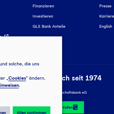
Finanzieren
Presse
Investieren
Karrier
GLS Bank Anteile
English
in
und solche, die uns
Sozial-ökologisch seit 1974
ter „
Cookies
" ändern.
inweisen
.
© 2026 GLS Gemeinschaftsbank eG
Vertrag widerrufen
nen
Allen zustimmen