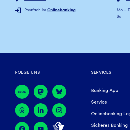
Postfach im
Onlinebanking
Mo – F
Sa
FOLGE UNS
SERVICES
Banking App
Service
Onlinebanking Lo
Sicheres Banking