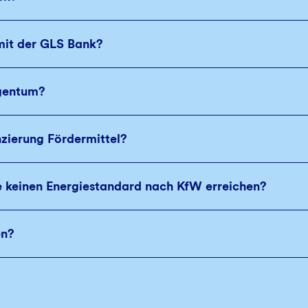
mit der GLS Bank?
igentum?
nzierung Fördermittel?
e keinen Energiestandard nach KfW erreichen?
en?