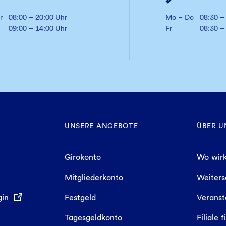
r
08:00 – 20:00 Uhr
Mo – Do
08:30 –
09:00 – 14:00 Uhr
Fr
08:30 –
UNSERE ANGEBOTE
ÜBER U
Girokonto
Wo wirk
Mitgliederkonto
Weiter
gin
Festgeld
Veranst
Tagesgeldkonto
Filiale 