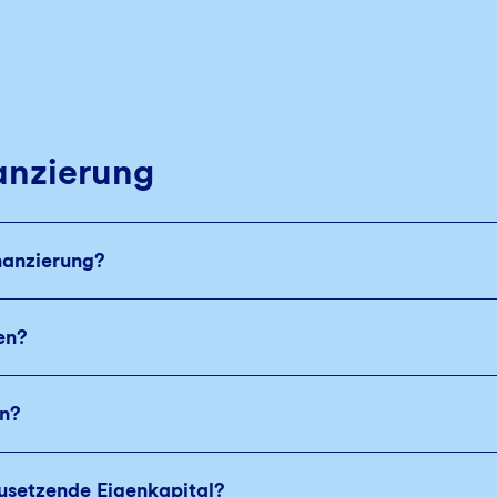
anzierung
nanzierung?
en?
an?
usetzende Eigenkapital?