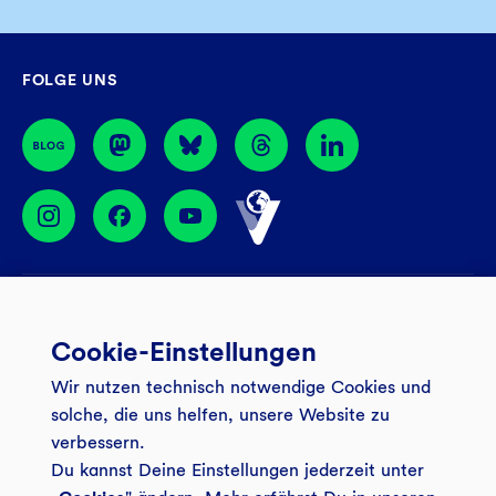
Mo – Do
08:30 – 17:00 Uhr
Filiale finden
Fr
08:30 – 16:00 Uhr
GLS Gemeinschaftsbank eG
FOLGE UNS
44774 Bochum
BIC: GENODEM1GLS
Services
Cookie-Einstellungen
Banking App
Unsere Angebote
Wir nutzen technisch notwendige Cookies und
Service
Girokonto
Über uns
solche, die uns helfen, unsere Website zu
Onlinebanking Login
Mitgliederkonto
verbessern.
Wo wirkt die GLS?
Kundenmagazin Bankspiegel
Du kannst Deine Einstellungen jederzeit unter
Sicheres Banking
Festgeld
Weitersagen