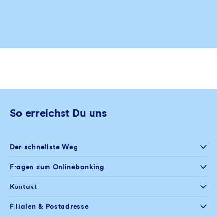
So erreichst Du uns
Der schnellste Weg
Selfservice
Fragen zum Onlinebanking
Postfach im
Onlinebanking
+49 234 5797 444
Kontakt
Mo – Fr
08:00 – 20:00 Uhr
+49 234 5797 100
Filialen & Postadresse
Sa
09:00 – 14:00 Uhr