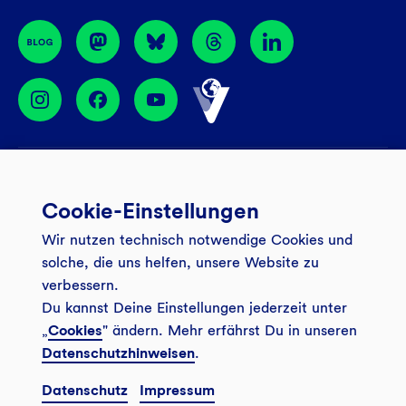
BIC: GENODEM1GLS
Services
Cookie-Einstellungen
Banking App
Unsere Angebote
Wir nutzen technisch notwendige Cookies und
Service
Girokonto
Über uns
solche, die uns helfen, unsere Website zu
Onlinebanking Login
Mitgliederkonto
verbessern.
Wo wirkt die GLS?
Kundenmagazin Bankspiegel
Du kannst Deine Einstellungen jederzeit unter
Sicheres Banking
Festgeld
Weitersagen
„
Cookies
" ändern. Mehr erfährst Du in unseren
FAQ
Datenschutzhinweisen
.
Sozial-ökologisch seit 1974
Tagesgeldkonto
Veranstaltungen
Kontakt
Datenschutz
Impressum
Finanzieren
Filiale finden
© 2026 GLS Gemeinschaftsbank eG