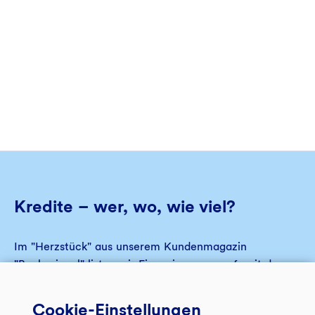
Kredite – wer, wo, wie viel?
Im "Herzstück" aus unserem Kundenmagazin
"Bankspiegel" listen wir Finanzierungen auf, mit denen
wir nachhaltigen Unternehmen und Projekten zum
Wachstum verhelfen.
Cookie-Einstellungen