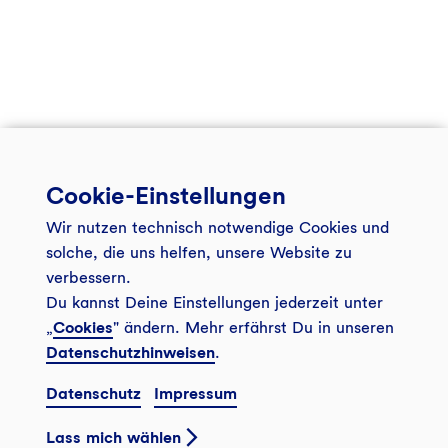
Cookie-Einstellungen
Wir nutzen technisch notwendige Cookies und
solche, die uns helfen, unsere Website zu
verbessern.
Du kannst Deine Einstellungen jederzeit unter
Kredite – wer, wo, wie viel?
„
Cookies
" ändern. Mehr erfährst Du in unseren
Datenschutzhinweisen
.
Im "Herzstück" aus unserem Kundenmagazin
"Bankspiegel" listen wir Finanzierungen auf, mit denen
Datenschutz
Impressum
wir nachhaltigen Unternehmen und Projekten zum
Lass mich wählen
Wachstum verhelfen.