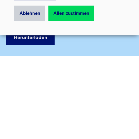
Ablehnen
Allen zustimmen
Herunterladen
So erreichst Du uns
Der schnellste Weg