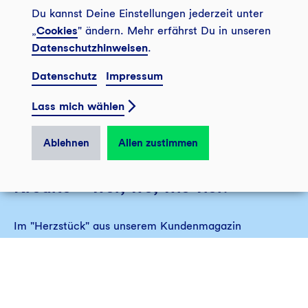
Du kannst Deine Einstellungen jederzeit unter
„
Cookies
" ändern. Mehr erfährst Du in unseren
Datenschutzhinweisen
.
Datenschutz
Impressum
Lass mich wählen
Ablehnen
Allen zustimmen
Kredite – wer, wo, wie viel?
Im "Herzstück" aus unserem Kundenmagazin
"Bankspiegel" listen wir Finanzierungen auf, mit denen
wir nachhaltigen Unternehmen und Projekten zum
Wachstum verhelfen.