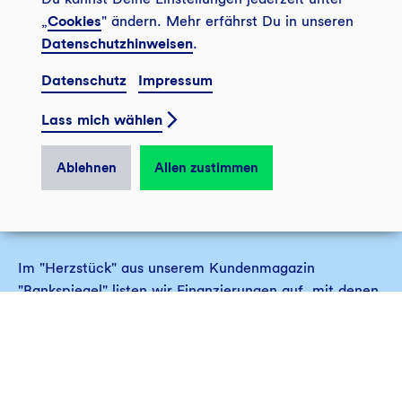
„
Cookies
" ändern. Mehr erfährst Du in unseren
Datenschutzhinweisen
.
Datenschutz
Impressum
Lass mich wählen
Ablehnen
Allen zustimmen
Kredite – wer, wo, wie viel?
Im "Herzstück" aus unserem Kundenmagazin
"Bankspiegel" listen wir Finanzierungen auf, mit denen
wir nachhaltigen Unternehmen und Projekten zum
Wachstum verhelfen.