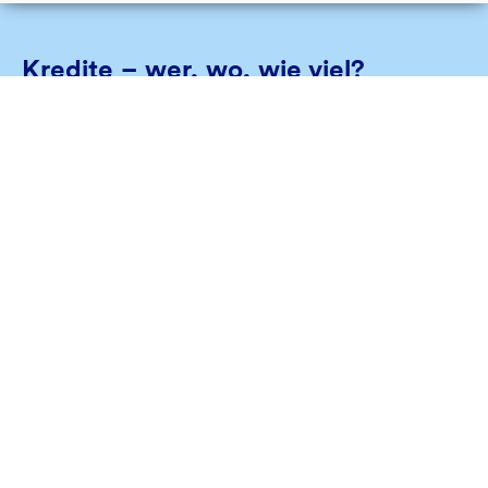
Kredite – wer, wo, wie viel?
Im "Herzstück" aus unserem Kundenmagazin
"Bankspiegel" listen wir Finanzierungen auf, mit denen
wir nachhaltigen Unternehmen und Projekten zum
Wachstum verhelfen.
Herunterladen