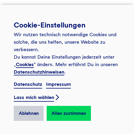
Cookie-Einstellungen
Wir nutzen technisch notwendige Cookies und
solche, die uns helfen, unsere Website zu
Kredite – wer, wo, wie viel?
verbessern.
Du kannst Deine Einstellungen jederzeit unter
Im "Herzstück" aus unserem Kundenmagazin
„
Cookies
" ändern. Mehr erfährst Du in unseren
"Bankspiegel" listen wir Finanzierungen auf, mit denen
Datenschutzhinweisen
.
wir nachhaltigen Unternehmen und Projekten zum
Datenschutz
Impressum
Wachstum verhelfen.
Lass mich wählen
Ablehnen
Allen zustimmen
Herunterladen