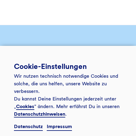
Kredite – wer, wo, wie viel?
Cookie-Einstellungen
Im "Herzstück" aus unserem Kundenmagazin
"Bankspiegel" listen wir Finanzierungen auf, mit denen
Wir nutzen technisch notwendige Cookies und
wir nachhaltigen Unternehmen und Projekten zum
solche, die uns helfen, unsere Website zu
Wachstum verhelfen.
verbessern.
Du kannst Deine Einstellungen jederzeit unter
„
Cookies
" ändern. Mehr erfährst Du in unseren
Datenschutzhinweisen
.
Datenschutz
Impressum
Herunterladen