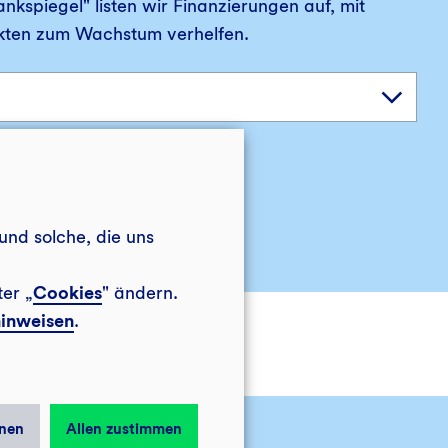
spiegel" listen wir Finanzierungen auf, mit
kten zum Wachstum verhelfen.
und solche, die uns
ter „
Cookies
" ändern.
inweisen
.
nen
Allen zustimmen