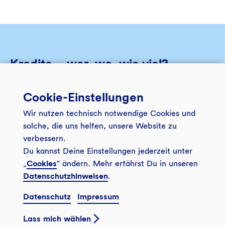
Kredite – wer, wo, wie viel?
Im "Herzstück" aus unserem Kundenmagazin
Cookie-Einstellungen
"Bankspiegel" listen wir Finanzierungen auf, mit denen
Wir nutzen technisch notwendige Cookies und
wir nachhaltigen Unternehmen und Projekten zum
solche, die uns helfen, unsere Website zu
Wachstum verhelfen.
verbessern.
Du kannst Deine Einstellungen jederzeit unter
„
Cookies
" ändern. Mehr erfährst Du in unseren
Datenschutzhinweisen
.
Herunterladen
Datenschutz
Impressum
Lass mich wählen