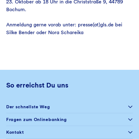
23. Oktober ab 18 Uhr in die Christstraße 9, 44789
Bochum.
Anmeldung gerne vorab unter: presse(at)gls.de bei
Silke Bender oder Nora Schareika
So erreichst Du uns
Der schnellste Weg
Selfservice
Fragen zum Onlinebanking
Postfach im
Onlinebanking
+49 234 5797 444
Kontakt