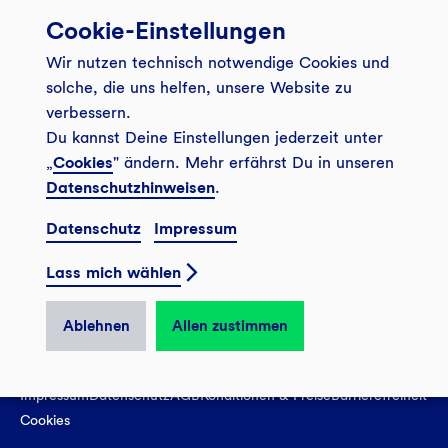
Cookie-Einstellungen
Banking App
Unsere Angebote
Wir nutzen technisch notwendige Cookies und
Service
Girokonto
Über uns
solche, die uns helfen, unsere Website zu
Onlinebanking Login
Mitgliederkonto
verbessern.
Wo wirkt die GLS?
Kundenmagazin Bankspiegel
Du kannst Deine Einstellungen jederzeit unter
Sicheres Banking
Festgeld
Weitersagen
„
Cookies
" ändern. Mehr erfährst Du in unseren
FAQ
Datenschutzhinweisen
.
Sozial-ökologisch seit 1974
Tagesgeldkonto
Veranstaltungen
Kontakt
Datenschutz
Impressum
Finanzieren
Filiale finden
© 2026 GLS Gemeinschaftsbank eG
Newsletter
Investieren
Lass mich wählen
Presse
Vertrag widerrufen
GLS Bank Magazin
GLS Bank Anteile
Karriere
Ablehnen
Allen zustimmen
English
Impressum
Datenschutz
AGB
Konditionen & Preise
Barrierefreiheit
Cookies