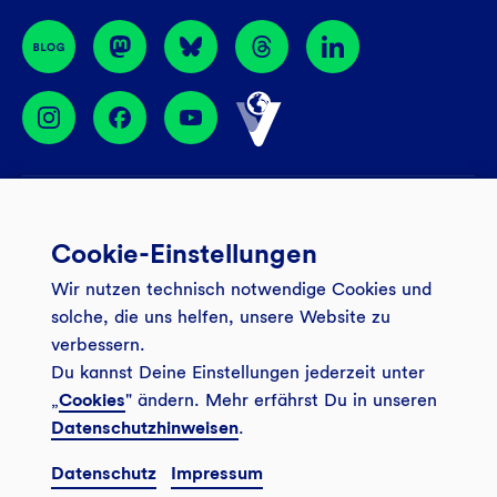
BIC: GENODEM1GLS
Services
Cookie-Einstellungen
Banking App
Unsere Angebote
Wir nutzen technisch notwendige Cookies und
Service
Girokonto
Über uns
solche, die uns helfen, unsere Website zu
Onlinebanking Login
Mitgliederkonto
verbessern.
Wo wirkt die GLS?
Kundenmagazin Bankspiegel
Du kannst Deine Einstellungen jederzeit unter
Sicheres Banking
Festgeld
Weitersagen
„
Cookies
" ändern. Mehr erfährst Du in unseren
FAQ
Datenschutzhinweisen
.
Sozial-ökologisch seit 1974
Tagesgeldkonto
Veranstaltungen
Kontakt
Datenschutz
Impressum
Finanzieren
Filiale finden
© 2026 GLS Gemeinschaftsbank eG