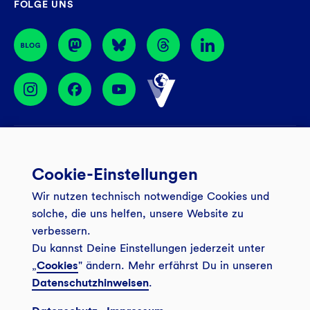
FOLGE UNS
44774 Bochum
BIC: GENODEM1GLS
Services
Cookie-Einstellungen
Banking App
Unsere Angebote
Wir nutzen technisch notwendige Cookies und
Service
Girokonto
Über uns
solche, die uns helfen, unsere Website zu
Onlinebanking Login
Mitgliederkonto
verbessern.
Wo wirkt die GLS?
Kundenmagazin Bankspiegel
Du kannst Deine Einstellungen jederzeit unter
Sicheres Banking
Festgeld
Weitersagen
„
Cookies
" ändern. Mehr erfährst Du in unseren
FAQ
Datenschutzhinweisen
.
Sozial-ökologisch seit 1974
Tagesgeldkonto
Veranstaltungen
Kontakt