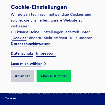
Cookie-Einstellungen
Banking App
Unsere Angebote
Wir nutzen technisch notwendige Cookies und
Service
Girokonto
Über uns
solche, die uns helfen, unsere Website zu
Onlinebanking Login
Mitgliederkonto
verbessern.
Wo wirkt die GLS?
Kundenmagazin Bankspiegel
Du kannst Deine Einstellungen jederzeit unter
Sicheres Banking
Festgeld
Weitersagen
„
Cookies
" ändern. Mehr erfährst Du in unseren
FAQ
Datenschutzhinweisen
.
Sozial-ökologisch seit 1974
Tagesgeldkonto
Veranstaltungen
Kontakt
Datenschutz
Impressum
Finanzieren
Filiale finden
© 2026 GLS Gemeinschaftsbank eG
Newsletter
Investieren
Lass mich wählen
Presse
Vertrag widerrufen
GLS Bank Magazin
GLS Bank Anteile
Karriere
Ablehnen
Allen zustimmen
English
Impressum
Datenschutz
AGB
Konditionen & Preise
Barrierefreiheit
Cookies