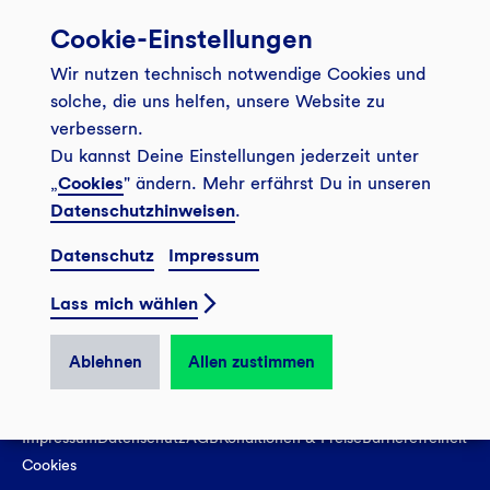
Cookie-Einstellungen
Banking App
Unsere Angebote
Wir nutzen technisch notwendige Cookies und
Service
Girokonto
Über uns
solche, die uns helfen, unsere Website zu
Onlinebanking Login
Mitgliederkonto
verbessern.
Wo wirkt die GLS?
Kundenmagazin Bankspiegel
Du kannst Deine Einstellungen jederzeit unter
Sicheres Banking
Festgeld
Weitersagen
„
Cookies
" ändern. Mehr erfährst Du in unseren
FAQ
Datenschutzhinweisen
.
Sozial-ökologisch seit 1974
Tagesgeldkonto
Veranstaltungen
Kontakt
Datenschutz
Impressum
Finanzieren
Filiale finden
© 2026 GLS Gemeinschaftsbank eG
Newsletter
Investieren
Lass mich wählen
Presse
Vertrag widerrufen
GLS Bank Magazin
GLS Bank Anteile
Karriere
Ablehnen
Allen zustimmen
English
Impressum
Datenschutz
AGB
Konditionen & Preise
Barrierefreiheit
Cookies