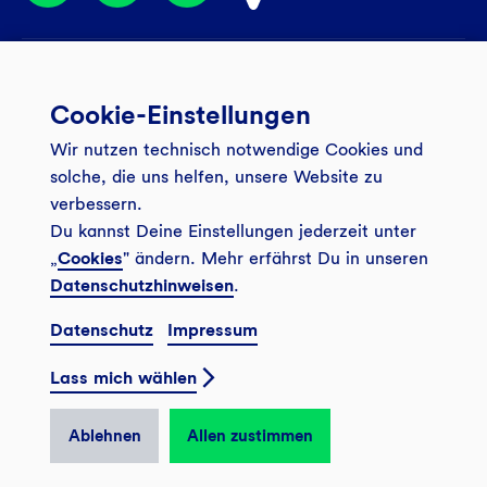
Services
Cookie-Einstellungen
Banking App
Unsere Angebote
Wir nutzen technisch notwendige Cookies und
Service
Girokonto
Über uns
solche, die uns helfen, unsere Website zu
Onlinebanking Login
Mitgliederkonto
verbessern.
Wo wirkt die GLS?
Kundenmagazin Bankspiegel
Du kannst Deine Einstellungen jederzeit unter
Sicheres Banking
Festgeld
Weitersagen
„
Cookies
" ändern. Mehr erfährst Du in unseren
FAQ
Datenschutzhinweisen
.
Sozial-ökologisch seit 1974
Tagesgeldkonto
Veranstaltungen
Kontakt
Datenschutz
Impressum
Finanzieren
Filiale finden
© 2026 GLS Gemeinschaftsbank eG
Newsletter
Investieren
Lass mich wählen
Presse
Vertrag widerrufen
GLS Bank Magazin
GLS Bank Anteile
Karriere
Ablehnen
Allen zustimmen
English