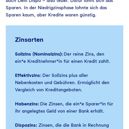
auch Dein Dispo – also teuer. Dafür lohnt sich das
Sparen. In der Niedrigzinsphase lohnte sich das
Sparen kaum, aber Kredite waren günstig.
Zinsarten
Sollzins (Nominalzins):
Der reine Zins, den
ein*e Kreditnehmer*in für einen Kredit zahlt.
Effektivzins
: Der Sollzins plus aller
Nebenkosten und Gebühren. Ermöglicht den
Vergleich von Kreditangeboten.
Habenzins:
Die Zinsen, die ein*e Sparer*in für
ihr angelegtes Geld von einer Bank erhält.
Dispozins:
Zinsen, die die Bank in Rechnung