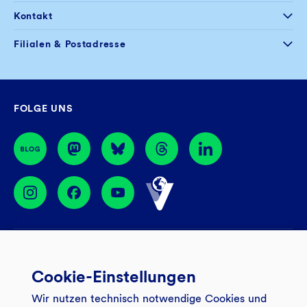
Postfach im
Onlinebanking
+49 234 5797 444
Kontakt
Mo – Fr
08:00 – 20:00 Uhr
+49 234 5797 100
Filialen & Postadresse
Sa
09:00 – 14:00 Uhr
Mo – Do
08:30 – 17:00 Uhr
Filiale finden
Fr
08:30 – 16:00 Uhr
GLS Gemeinschaftsbank eG
FOLGE UNS
44774 Bochum
BIC: GENODEM1GLS
Services
Cookie-Einstellungen
Banking App
Unsere Angebote
Wir nutzen technisch notwendige Cookies und
Service
Girokonto