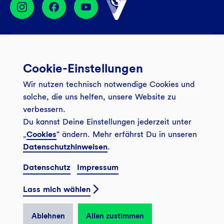
Services
Cookie-Einstellungen
Banking App
Unsere Angebote
Wir nutzen technisch notwendige Cookies und
Service
Girokonto
Über uns
solche, die uns helfen, unsere Website zu
Onlinebanking Login
Mitgliederkonto
verbessern.
Wo wirkt die GLS?
Kundenmagazin Bankspiegel
Du kannst Deine Einstellungen jederzeit unter
Sicheres Banking
Festgeld
Weitersagen
„
Cookies
" ändern. Mehr erfährst Du in unseren
FAQ
Datenschutzhinweisen
.
Sozial-ökologisch seit 1974
Tagesgeldkonto
Veranstaltungen
Kontakt
Datenschutz
Impressum
Finanzieren
Filiale finden
© 2026 GLS Gemeinschaftsbank eG
Newsletter
Investieren
Lass mich wählen
Presse
Vertrag widerrufen
GLS Bank Magazin
GLS Bank Anteile
Karriere
Ablehnen
Allen zustimmen