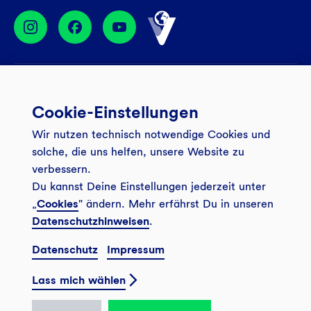
Services
Cookie-Einstellungen
Banking App
Unsere Angebote
Wir nutzen technisch notwendige Cookies und
Service
Girokonto
Über uns
solche, die uns helfen, unsere Website zu
Onlinebanking Login
Mitgliederkonto
verbessern.
Wo wirkt die GLS?
Kundenmagazin Bankspiegel
Du kannst Deine Einstellungen jederzeit unter
Sicheres Banking
Festgeld
Weitersagen
„
Cookies
" ändern. Mehr erfährst Du in unseren
FAQ
Datenschutzhinweisen
.
Sozial-ökologisch seit 1974
Tagesgeldkonto
Veranstaltungen
Kontakt
Datenschutz
Impressum
Finanzieren
Filiale finden
© 2026 GLS Gemeinschaftsbank eG
Newsletter
Investieren
Lass mich wählen
Presse
Vertrag widerrufen
GLS Bank Magazin
GLS Bank Anteile